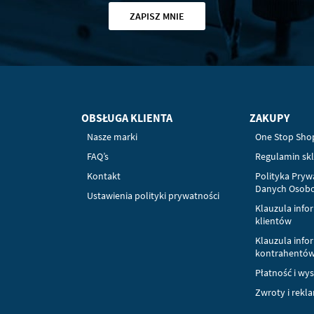
ZAPISZ MNIE
OBSŁUGA KLIENTA
ZAKUPY
Nasze marki
One Stop Sho
FAQ’s
Regulamin sk
Kontakt
Polityka Pryw
Danych Osob
Ustawienia polityki prywatności
Klauzula info
klientów
Klauzula info
kontrahentó
Płatność i wy
Zwroty i rekl