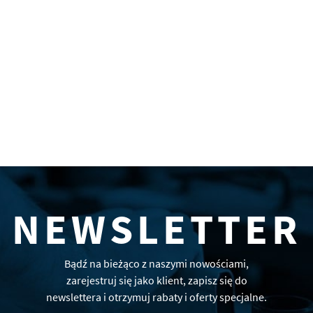
NEWSLETTER
Bądź na bieżąco z naszymi nowościami,
zarejestruj się jako klient, zapisz się do
newslettera i otrzymuj rabaty i oferty specjalne.