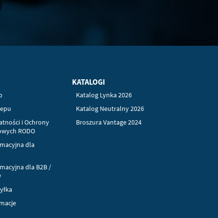
KATALOGI
p
Katalog Lynka 2026
lepu
Katalog Neutralny 2026
atności i Ochrony
Broszura Vantage 2024
owych RODO
rmacyjna dla
rmacyjna dla B2B /
w
syłka
amacje