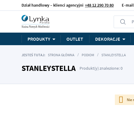
Dział handlowy – klienci agencyjni
+48 12 290 70 80
E-mail
P
PRODUKTY
OUTLET
DEKORACJE
JESTEŚ TUTAJ:
STRONA GŁÓWNA
PODIOM
STANLEYSTELLA
STANLEYSTELLA
Produkt(y) znalezione: 0
Nie 