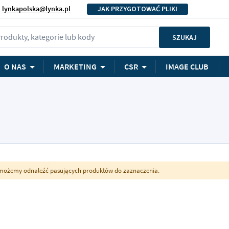
lynkapolska@lynka.pl
JAK PRZYGOTOWAĆ PLIKI
rodukty, kategorie lub kody
SZUKAJ
O NAS
MARKETING
CSR
IMAGE CLUB
możemy odnaleźć pasujących produktów do zaznaczenia.