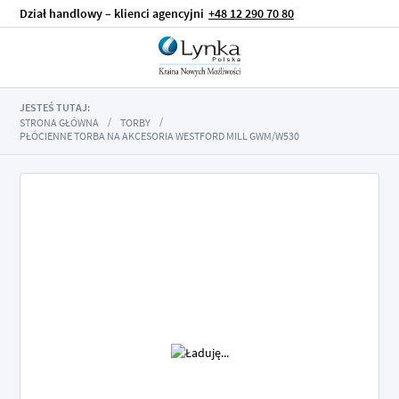
Dział handlowy – klienci agencyjni
+48 12 290 70 80
JESTEŚ TUTAJ:
STRONA GŁÓWNA
TORBY
PŁÓCIENNE TORBA NA AKCESORIA WESTFORD MILL GWM/W530
Przejdź
na
koniec
galerii