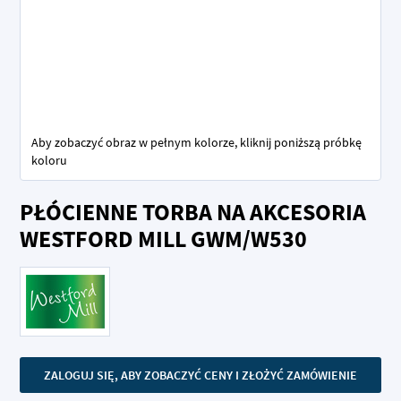
Aby zobaczyć obraz w pełnym kolorze, kliknij poniższą próbkę
koloru
Przejdź
PŁÓCIENNE TORBA NA AKCESORIA
na
początek
WESTFORD MILL GWM/W530
galerii
ZALOGUJ SIĘ, ABY ZOBACZYĆ CENY I ZŁOŻYĆ ZAMÓWIENIE