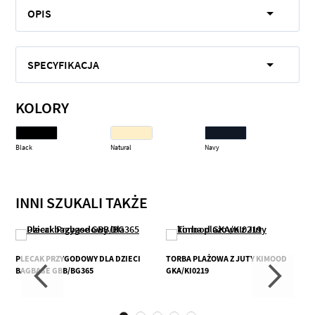
OPIS
SPECYFIKACJA
KOLORY
Black
Natural
Navy
INNI SZUKALI TAKŻE
PLECAK PRZYGODOWY DLA DZIECI
TORBA PLAŻOWA Z JUTY KIMOOD
BAGBASE GBB/BG365
GKA/KI0219