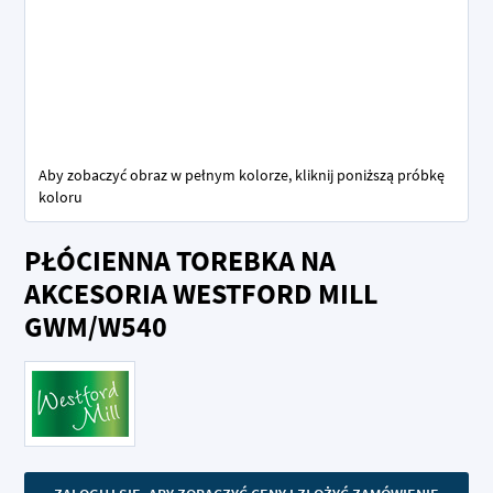
Aby zobaczyć obraz w pełnym kolorze, kliknij poniższą próbkę
koloru
Przejdź
PŁÓCIENNA TOREBKA NA
na
początek
AKCESORIA WESTFORD MILL
galerii
GWM/W540