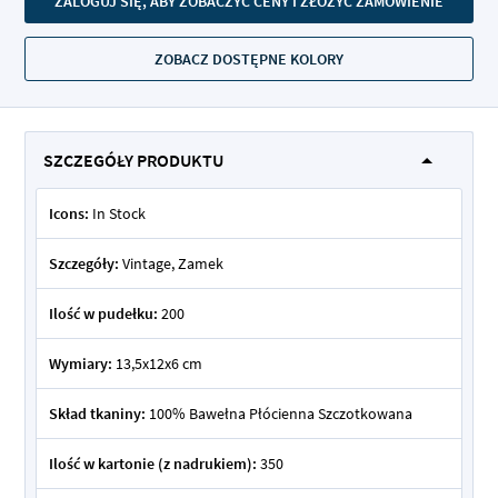
ZALOGUJ SIĘ, ABY ZOBACZYĆ CENY I ZŁOŻYĆ ZAMÓWIENIE
ZOBACZ DOSTĘPNE KOLORY
SZCZEGÓŁY PRODUKTU
Icons:
In Stock
Szczegóły:
Vintage, Zamek
Ilość w pudełku:
200
Wymiary:
13,5x12x6 cm
Skład tkaniny:
100% Bawełna Płócienna Szczotkowana
Ilość w kartonie (z nadrukiem):
350