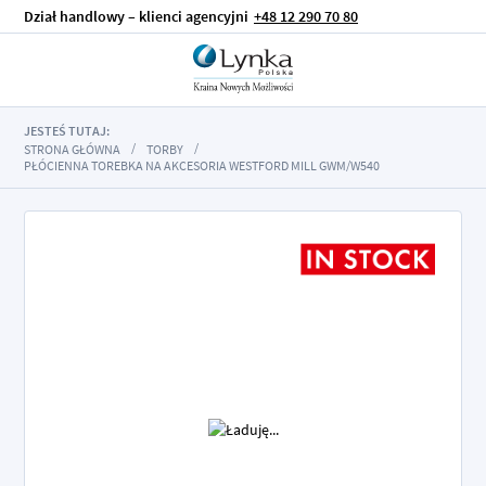
Dział handlowy – klienci agencyjni
+48 12 290 70 80
JESTEŚ TUTAJ:
STRONA GŁÓWNA
TORBY
PŁÓCIENNA TOREBKA NA AKCESORIA WESTFORD MILL GWM/W540
Przejdź
na
koniec
galerii