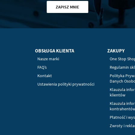
ZAPISZ MNIE
OBSŁUGA KLIENTA
ZAKUPY
Nasze marki
One Stop Sho
FAQ’s
Regulamin sk
Kontakt
Polityka Pryw
Danych Osob
Ustawienia polityki prywatności
Klauzula info
klientów
Klauzula info
kontrahentó
Płatność i wy
Zwroty i rekl