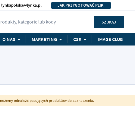
lynkapolska@lynka.pl
JAK PRZYGOTOWAĆ PLIKI
rodukty, kategorie lub kody
SZUKAJ
O NAS
MARKETING
CSR
IMAGE CLUB
możemy odnaleźć pasujących produktów do zaznaczenia.