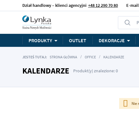
Dział handlowy – klienci agencyjni
+48 12 290 70 80
E-mail
P
PRODUKTY
OUTLET
DEKORACJE
JESTEŚ TUTAJ:
STRONA GŁÓWNA
OFFICE
KALENDARZE
KALENDARZE
Produkt(y) znalezione: 0
Nie 