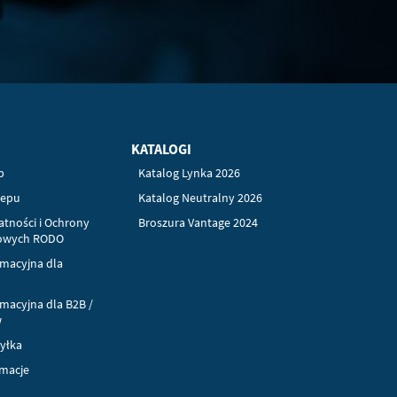
KATALOGI
p
Katalog Lynka 2026
lepu
Katalog Neutralny 2026
atności i Ochrony
Broszura Vantage 2024
owych RODO
rmacyjna dla
rmacyjna dla B2B /
w
syłka
amacje