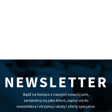
NEWSLETTER
Bądź na bieżąco z naszymi nowościami,
zarejestruj się jako klient, zapisz się do
newslettera i otrzymuj rabaty i oferty specjalne.