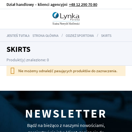
Dział handlowy – klienci agencyjni
+48 12 290 70 80
JESTEŚ TUTAJ:
STRONA GŁÓWNA
ODZIEŻ SPORTOWA
SKIRTS
SKIRTS
Produkt(y) znalezione: 0
Nie możemy odnaleźć pasujących produktów do zaznaczenia.
NEWSLETTER
Bądź na bieżąco z naszymi nowościami,