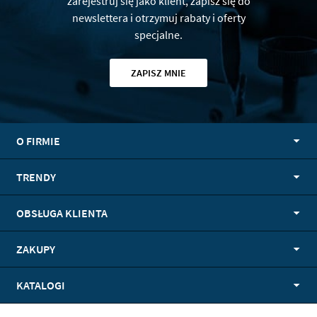
zarejestruj się jako klient, zapisz się do
newslettera i otrzymuj rabaty i oferty
specjalne.
ZAPISZ MNIE
O FIRMIE
TRENDY
OBSŁUGA KLIENTA
ZAKUPY
KATALOGI