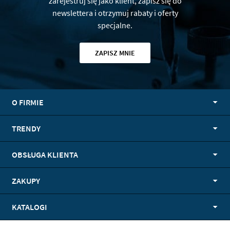
zarejestruj się jako klient, zapisz się do
newslettera i otrzymuj rabaty i oferty
specjalne.
ZAPISZ MNIE
O FIRMIE
TRENDY
OBSŁUGA KLIENTA
ZAKUPY
KATALOGI