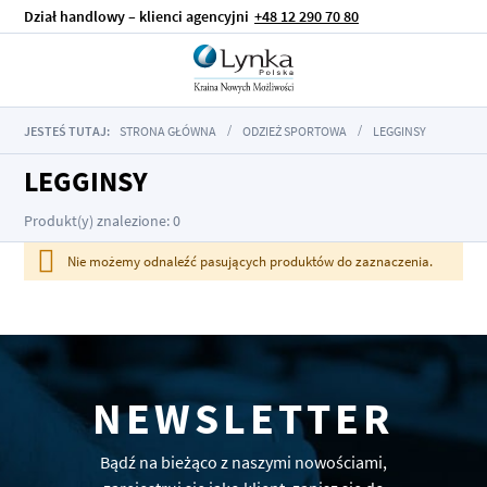
Dział handlowy – klienci agencyjni
+48 12 290 70 80
JESTEŚ TUTAJ:
STRONA GŁÓWNA
ODZIEŻ SPORTOWA
LEGGINSY
LEGGINSY
Produkt(y) znalezione: 0
Nie możemy odnaleźć pasujących produktów do zaznaczenia.
NEWSLETTER
Bądź na bieżąco z naszymi nowościami,