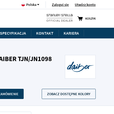
Język
Zaloguj się
Utwórz konto
Polska
KOSZYK
SPECYFIKACJA
KONTAKT
KARIERA
IBER TJN/JN1098
 ZAMÓWIENIE
ZOBACZ DOSTĘPNE KOLORY