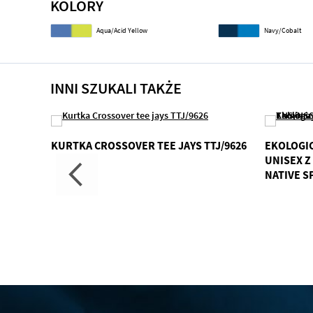
KOLORY
Aqua/Acid Yellow
Navy/Cobalt
INNI SZUKALI TAKŻE
KURTKA CROSSOVER TEE JAYS TTJ/9626
EKOLOGI
UNISEX Z
NATIVE S