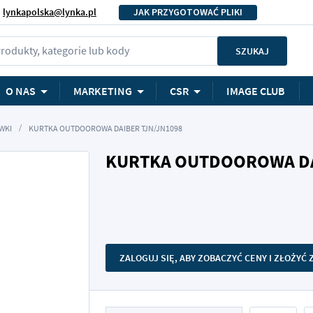
lynkapolska@lynka.pl
JAK PRZYGOTOWAĆ PLIKI
rodukty, kategorie lub kody
SZUKAJ
O NAS
MARKETING
CSR
IMAGE CLUB
WKI
KURTKA OUTDOOROWA DAIBER TJN/JN1098
KURTKA OUTDOOROWA DA
ZALOGUJ SIĘ, ABY ZOBACZYĆ CENY I ZŁOŻYĆ