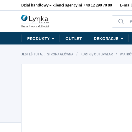
Dział handlowy – klienci agencyjni
+48 12 290 70 80
E-mail
P
PRODUKTY
OUTLET
DEKORACJE
JESTEŚ TUTAJ:
STRONA GŁÓWNA
KURTKI / OUTERWEAR
WIATRÓ
Przejdź
na
koniec
galerii