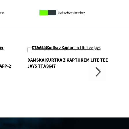
lver
Spring Green/Iron Grey
DAMSKA KURTKA Z KAPTUREM LITE TEE
DAMSK
AFP-2
JAYS TTJ/9647
KAPTU