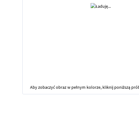
Aby zobaczyć obraz w pełnym kolorze, kliknij poniższą pró
Przejdź
na
początek
galerii