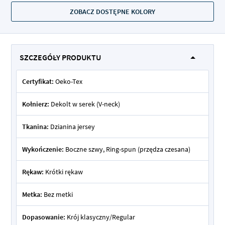
ZOBACZ DOSTĘPNE KOLORY
SZCZEGÓŁY PRODUKTU
Certyfikat:
Oeko-Tex
Kołnierz:
Dekolt w serek (V-neck)
Tkanina:
Dzianina jersey
Wykończenie:
Boczne szwy, Ring-spun (przędza czesana)
Rękaw:
Krótki rękaw
Metka:
Bez metki
Dopasowanie:
Krój klasyczny/Regular