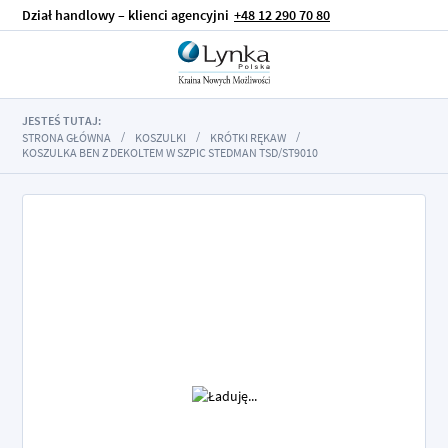
Dział handlowy – klienci agencyjni
+48 12 290 70 80
JESTEŚ TUTAJ:
STRONA GŁÓWNA
KOSZULKI
KRÓTKI RĘKAW
KOSZULKA BEN Z DEKOLTEM W SZPIC STEDMAN TSD/ST9010
Przejdź
na
koniec
galerii