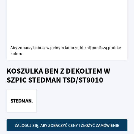
Aby zobaczyć obraz w pełnym kolorze, kliknij poniższą próbkę
koloru
Przejdź
KOSZULKA BEN Z DEKOLTEM W
na
początek
SZPIC STEDMAN TSD/ST9010
galerii
ZALOGUJ SIĘ, ABY ZOBACZYĆ CENY I ZŁOŻYĆ ZAMÓWIENIE