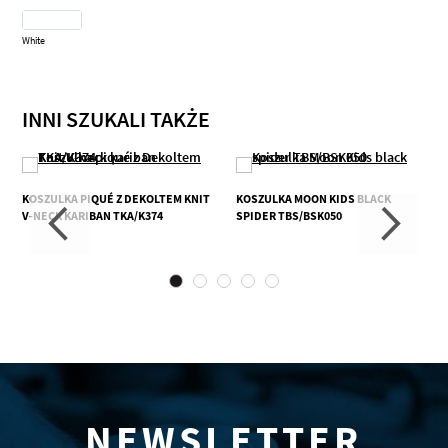
White
INNI SZUKALI TAKŻE
KOSZULKA PIQUÉ Z DEKOLTEM KNIT
KOSZULKA MOON KIDS BLACK
V-NECK KARIBAN TKA/K374
SPIDER TBS/BSK050
NEWSLETTER