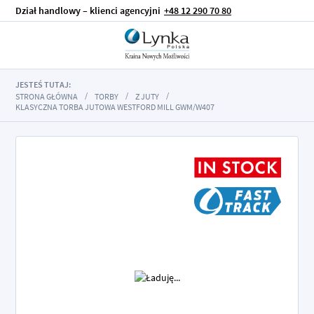
Dział handlowy – klienci agencyjni
+48 12 290 70 80
JESTEŚ TUTAJ:
STRONA GŁÓWNA
TORBY
Z JUTY
KLASYCZNA TORBA JUTOWA WESTFORD MILL GWM/W407
Przejdź
na
koniec
galerii