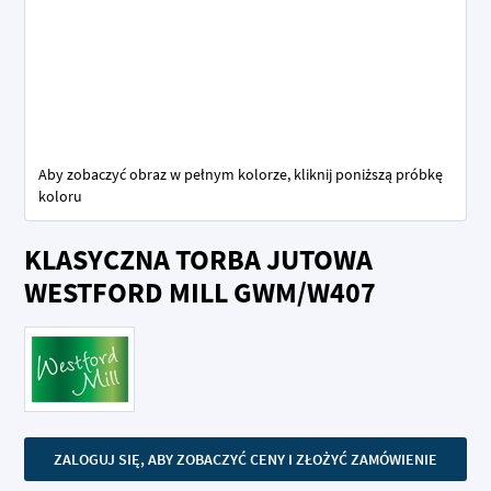
Aby zobaczyć obraz w pełnym kolorze, kliknij poniższą próbkę
koloru
Przejdź
KLASYCZNA TORBA JUTOWA
na
początek
WESTFORD MILL GWM/W407
galerii
ZALOGUJ SIĘ, ABY ZOBACZYĆ CENY I ZŁOŻYĆ ZAMÓWIENIE