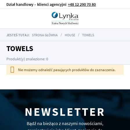
Dział handlowy – klienci agencyjni
+48 12 290 70 80
JESTEŚ TUTAJ:
STRONA GŁÓWNA
HOUSE
TOWELS
TOWELS
Produkt(y) znalezione: 0
Nie możemy odnaleźć pasujących produktów do zaznaczenia.
NEWSLETTER
Bądź na bieżąco z naszymi nowościami,