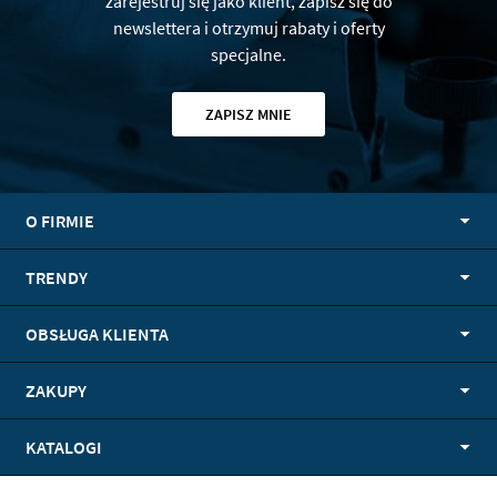
zarejestruj się jako klient, zapisz się do
newslettera i otrzymuj rabaty i oferty
specjalne.
ZAPISZ MNIE
O FIRMIE
TRENDY
OBSŁUGA KLIENTA
ZAKUPY
KATALOGI