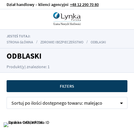
Dział handlowy – klienci agencyjni
+48 12 290 70 80
JESTEŚ TUTAJ:
STRONA GŁÓWNA
ZDROWIE I BEZPIECZEŃSTWO
ODBLASKI
ODBLASKI
Produkt(y) znalezione: 1
FILTERS
Sortuj po
ilości dostępnego towaru:
malejąco