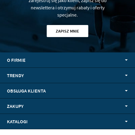
zarejestruj się jako klient, zapisz się do
newslettera i otrzymuj rabaty i oferty
specjalne.
ZAPISZ MNIE
O FIRMIE
TRENDY
OBSŁUGA KLIENTA
ZAKUPY
KATALOGI