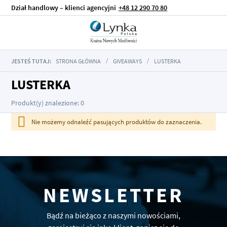
Dział handlowy – klienci agencyjni
+48 12 290 70 80
JESTEŚ TUTAJ:
STRONA GŁÓWNA
GIVEAWAYS
LUSTERKA
LUSTERKA
Produkt(y) znalezione: 0
Nie możemy odnaleźć pasujących produktów do zaznaczenia.
NEWSLETTER
Bądź na bieżąco z naszymi nowościami,