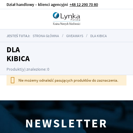
Dział handlowy – klienci agencyjni
+48 12 290 70 80
JESTEŚ TUTAJ:
STRONA GŁÓWNA
GIVEAWAYS
DLA KIBICA
DLA
KIBICA
Produkt(y) znalezione: 0
Nie możemy odnaleźć pasujących produktów do zaznaczenia.
NEWSLETTER