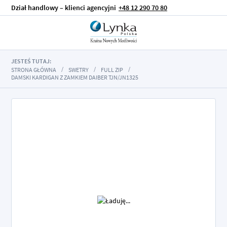
Dział handlowy – klienci agencyjni
+48 12 290 70 80
JESTEŚ TUTAJ:
STRONA GŁÓWNA
SWETRY
FULL ZIP
DAMSKI KARDIGAN Z ZAMKIEM DAIBER TJN/JN1325
Przejdź
na
koniec
galerii