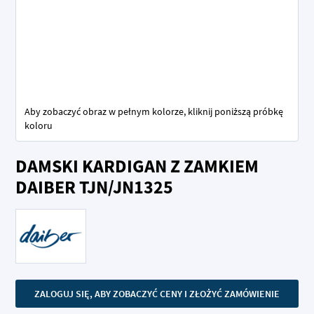
Aby zobaczyć obraz w pełnym kolorze, kliknij poniższą próbkę
koloru
Przejdź
DAMSKI KARDIGAN Z ZAMKIEM
na
początek
DAIBER TJN/JN1325
galerii
ZALOGUJ SIĘ, ABY ZOBACZYĆ CENY I ZŁOŻYĆ ZAMÓWIENIE