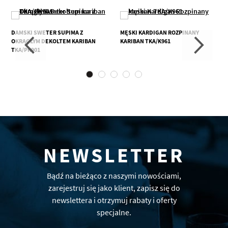
DAMSKI SWETER SUPIMA Z
MĘSKI KARDIGAN ROZPINANY
OKRĄGŁYM DEKOLTEM KARIBAN
KARIBAN TKA/K961
TKA/PK901
NEWSLETTER
Bądź na bieżąco z naszymi nowościami,
zarejestruj się jako klient, zapisz się do
newslettera i otrzymuj rabaty i oferty
specjalne.