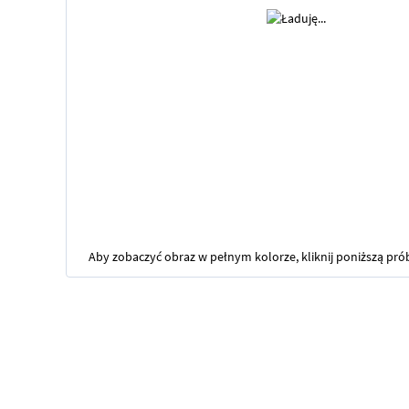
Aby zobaczyć obraz w pełnym kolorze, kliknij poniższą pró
Przejdź
na
początek
galerii