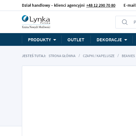
Dział handlowy – klienci agencyjni
+48 12 290 70 80
E-mail
P
PRODUKTY
OUTLET
DEKORACJE
JESTEŚ TUTAJ:
STRONA GŁÓWNA
CZAPKI / KAPELUSZE
BEANIES
Przejdź
na
koniec
galerii