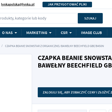
lynkapolska@lynka.pl
JAK PRZYGOTOWAĆ PLIKI
rodukty, kategorie lub kody
SZUKAJ
O NAS
MARKETING
CSR
IMAGE CLUB
CZAPKA BEANIE SNOWSTAR Z ORGANICZNEJ BAWEŁNY BEECHFIELD GBE/B450N
CZAPKA BEANIE SNOWSTA
BAWEŁNY BEECHFIELD GB
ZALOGUJ SIĘ, ABY ZOBACZYĆ CENY I ZŁOŻYĆ