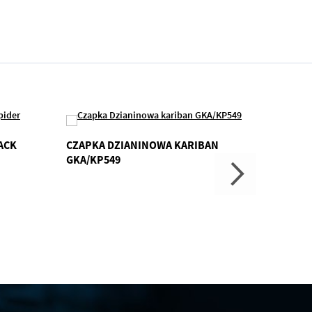
ACK
CZAPKA DZIANINOWA KARIBAN
6-PAN
GKA/KP549
MELAN