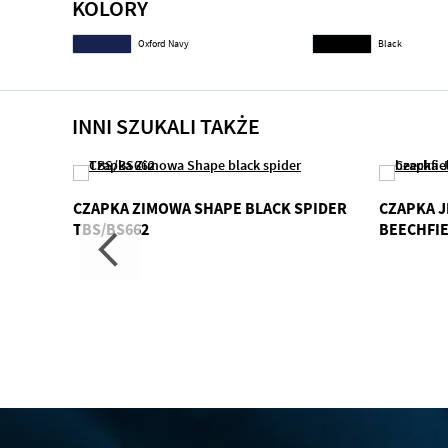
KOLORY
Oxford Navy
Black
INNI SZUKALI TAKŻE
RE
CZAPKA ZIMOWA SHAPE BLACK SPIDER
CZAPKA J
TBS/BS662
BEECHFIE