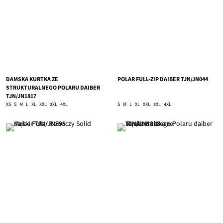
DAMSKA KURTKA ZE
POLAR FULL-ZIP DAIBER TJN/JN044
STRUKTURALNEGO POLARU DAIBER
TJN/JN1817
XS
S
M
L
XL
XXL
3XL
4XL
S
M
L
XL
XXL
3XL
4XL