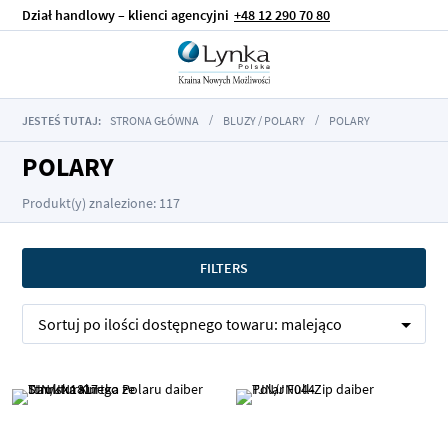
Dział handlowy – klienci agencyjni
+48 12 290 70 80
JESTEŚ TUTAJ:
STRONA GŁÓWNA
BLUZY / POLARY
POLARY
POLARY
Produkt(y) znalezione: 117
FILTERS
Sortuj po
ilości dostępnego towaru:
malejąco