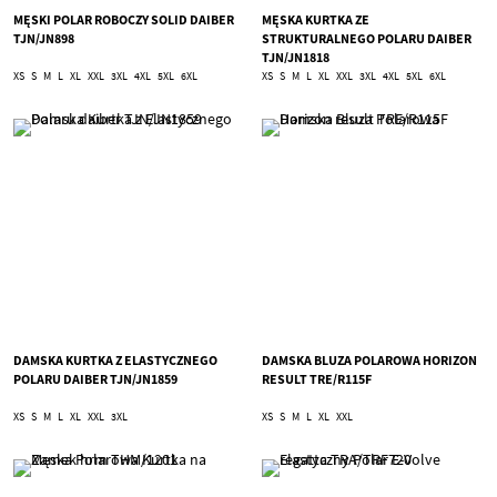
MĘSKI POLAR ROBOCZY SOLID DAIBER
MĘSKA KURTKA ZE
TJN/JN898
STRUKTURALNEGO POLARU DAIBER
TJN/JN1818
XS
S
M
L
XL
XXL
3XL
4XL
5XL
6XL
XS
S
M
L
XL
XXL
3XL
4XL
5XL
6XL
DAMSKA KURTKA Z ELASTYCZNEGO
DAMSKA BLUZA POLAROWA HORIZON
POLARU DAIBER TJN/JN1859
RESULT TRE/R115F
XS
S
M
L
XL
XXL
3XL
XS
S
M
L
XL
XXL