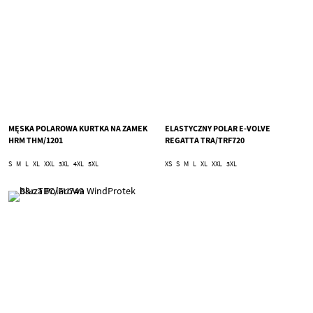
MĘSKA POLAROWA KURTKA NA ZAMEK
ELASTYCZNY POLAR E-VOLVE
HRM THM/1201
REGATTA TRA/TRF720
S
M
L
XL
XXL
3XL
4XL
5XL
XS
S
M
L
XL
XXL
3XL