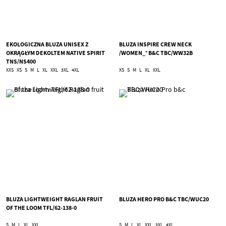
EKOLOGICZNA BLUZA UNISEX Z
BLUZA INSPIRE CREW NECK
OKRĄGŁYM DEKOLTEM NATIVE SPIRIT
/WOMEN_° B&C TBC/WW32B
TNS/NS400
XXS
XS
S
M
L
XL
XXL
3XL
4XL
XS
S
M
L
XL
XXL
BLUZA LIGHTWEIGHT RAGLAN FRUIT
BLUZA HERO PRO B&C TBC/WUC20
OF THE LOOM TFL/62-138-0
S
M
L
XL
XXL
S
M
L
XL
XXL
3XL
4XL