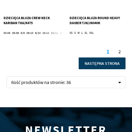
DZIECIĘCA BLUZA CREW NECK
DZIECIĘCA BLUZA ROUND HEAVY
KARIBAN TKA/K475
DAIBER TJN/JN040K
04-06
06-08
6/8
08-10
8/10
10-12
10/12
12-14
12/14
XS
S
4/6
M
L
XL
XXL
Strona
1
2
Aktualnie
Stron
STRONA
NASTĘPNA STRONA
Ilość produktów na stronie:
36
NEWSLETTER