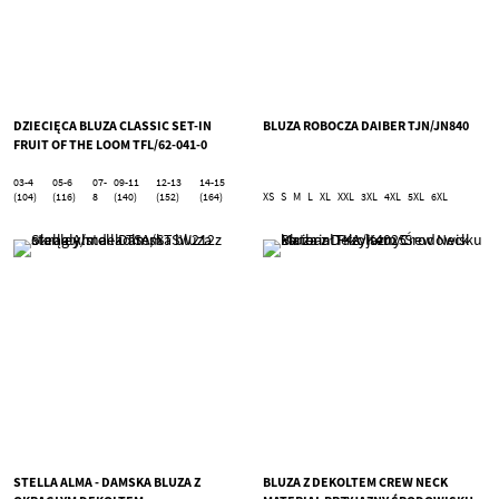
DZIECIĘCA BLUZA CLASSIC SET-IN
BLUZA ROBOCZA DAIBER TJN/JN840
FRUIT OF THE LOOM TFL/62-041-0
03-4
05-6
07-
09-11
12-13
14-15
(104)
(116)
8
(140)
(152)
(164)
XS
S
M
L
XL
XXL
3XL
4XL
5XL
6XL
STELLA ALMA - DAMSKA BLUZA Z
BLUZA Z DEKOLTEM CREW NECK