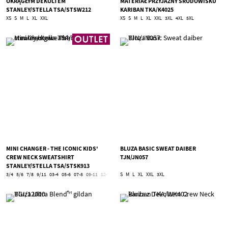
OKRĄGŁYM DEKOLTEM
MATERIAŁ PRZYJAZNY ŚRODOWISKU
STANLEY/STELLA TSA/STSW212
KARIBAN TKA/K4025
XS
S
M
L
XL
XXL
XS
S
M
L
XL
XXL
3XL
4XL
5XL
MINI CHANGER - THE ICONIC KIDS'
BLUZA BASIC SWEAT DAIBER
CREW NECK SWEATSHIRT
TJN/JN057
STANLEY/STELLA TSA/STSK913
3/4
5/6
7/8
9/11
03-4
05-6
07-8
09-11
12-14
12/14
S
M
12-18
L
XL
XXL
3XL