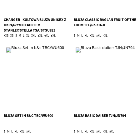
CHANGER - KULTOWA BLUZA UNISEX Z
BLUZA CLASSIC RAGLAN FRUIT OF THE
OKRĄGŁYM DEKOLTEM
LOOM TFL/62-216-0
STANLEY/STELLA TSA/STSU823
XXS
XS
S
M
L
XL
XXL
3XL
4XL
5XL
S
M
L
XL
XXL
3XL
4XL
BLUZA SET IN B&C TBC/WU600
BLUZA BASIC DAIBER TJN/JN794
S
M
L
XL
XXL
3XL
S
M
L
XL
XXL
3XL
4XL
5XL