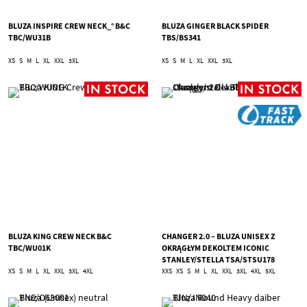
BLUZA INSPIRE CREW NECK_° B&C
BLUZA GINGER BLACK SPIDER
TBC/WU31B
TBS/BS341
XS
S
M
L
XL
XXL
3XL
XS
S
M
L
XL
XXL
3XL
BLUZA KING CREW NECK B&C
CHANGER 2.0 – BLUZA UNISEX Z
TBC/WU01K
OKRĄGŁYM DEKOLTEM ICONIC
STANLEY/STELLA TSA/STSU178
XS
S
M
L
XL
XXL
3XL
4XL
XXS
XS
S
M
L
XL
XXL
3XL
4XL
5XL