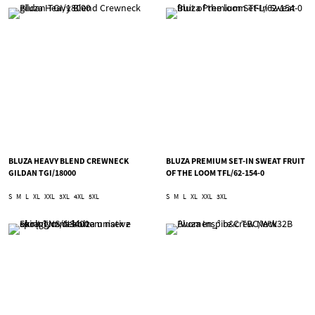
BLUZA HEAVY BLEND CREWNECK
BLUZA PREMIUM SET-IN SWEAT FRUIT
GILDAN TGI/18000
OF THE LOOM TFL/62-154-0
S
M
L
XL
XXL
3XL
4XL
5XL
S
M
L
XL
XXL
3XL