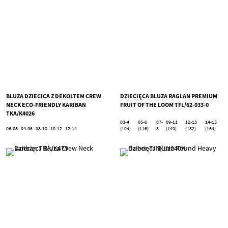
BLUZA DZIECICA Z DEKOLTEM CREW
DZIECIĘCA BLUZA RAGLAN PREMIUM
NECK ECO-FRIENDLY KARIBAN
FRUIT OF THE LOOM TFL/62-033-0
TKA/K4026
03-4
05-6
07-
09-11
12-13
14-15
06-08
04-06
08-10
10-12
12-14
(104)
(116)
8
(140)
(152)
(164)