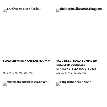
BLUZA CREW NECK KARIBAN TKA/K474
RADDER 2.0 - BLUZA Z OKRĄGŁYM
DEKOLTEM OVERSIZED
STANLEY/STELLA TSA/STSU208
XS
S
M
L
XL
XXL
3XL
4XL
XXS
XS
S
M
L
XL
XXL
3XL