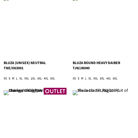
BLUZA (UNISEX) NEUTRAL
BLUZA ROUND HEAVY DAIBER
TNE/O63001
TJN/JN040
XS
S
M
L
XL
XXL
2XL
3XL
4XL
5XL
XS
S
M
L
XL
XXL
3XL
4XL
5XL