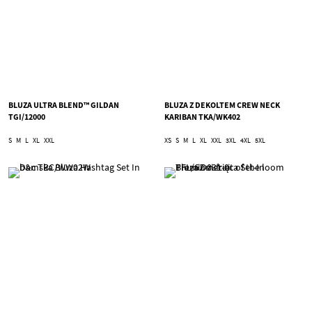
BLUZA ULTRA BLEND™ GILDAN
BLUZA Z DEKOLTEM CREW NECK
TGI/12000
KARIBAN TKA/WK402
S
M
L
XL
XXL
XS
S
M
L
XL
XXL
3XL
4XL
5XL