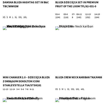
DAMSKA BLUZA HASHTAG SET IN B&C
BLUZA DZIECIĘCA SET-IN PREMIUM
TBC/WW02W
FRUIT OF THE LOOM TFL/62-031-0
03-4
05-6
07-
09-11
12-13
14-15
XS
S
M
L
XL
XXL
3XL
(104)
(116)
8
(140)
(152)
(164)
MINI CHANGER 2.0 – DZIECIĘCA BLUZA
BLUZA CREW NECK KARIBAN TKA/K488
Z OKRĄGŁYM DEKOLTEM ICONI
STANLEY/STELLA TSA/STSK181
12-13
12-14
3-4
5-6
7-8
9-11
XS
S
M
L
XL
XXL
3XL
4XL