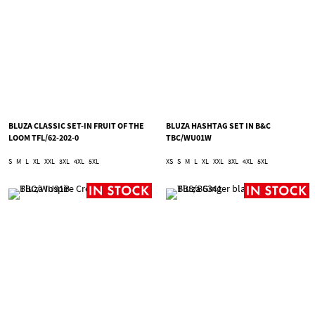
BLUZA CLASSIC SET-IN FRUIT OF THE
BLUZA HASHTAG SET IN B&C
LOOM TFL/62-202-0
TBC/WU01W
S
M
L
XL
XXL
3XL
4XL
5XL
XS
S
M
L
XL
XXL
3XL
4XL
5XL