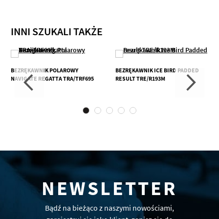
INNI SZUKALI TAKŻE
BEZRĘKAWNIK POLAROWY
BEZRĘKAWNIK ICE BIRD PADDED
NAVIGATE REGATTA TRA/TRF695
RESULT TRE/R193M
NEWSLETTER
Bądź na bieżąco z naszymi nowościami,