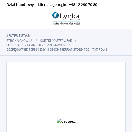
Dział handlowy – klienci agencyjni
+48 12 290 70 80
JESTEŚ TUTAJ:
STRONA GŁÓWNA
KURTKI / OUTERWEAR
OCIEPLACZE/KAMIZELKI/BEZRĘKAWNIKI
BEZRĘKAWNIK TERMICZNY M'S MONTSERRAT STORMTECH TST/PDV-1
Przejdź
na
koniec
galerii