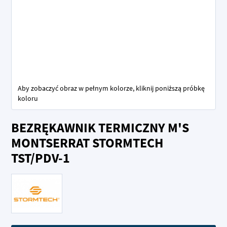
Aby zobaczyć obraz w pełnym kolorze, kliknij poniższą próbkę
koloru
Przejdź
BEZRĘKAWNIK TERMICZNY M'S
na
początek
MONTSERRAT STORMTECH
galerii
TST/PDV-1