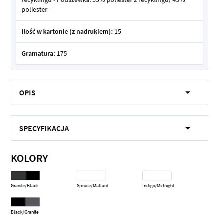
poliester
Ilość w kartonie (z nadrukiem):
15
Gramatura:
175
OPIS
SPECYFIKACJA
KOLORY
Granite/Black
Spruce/Mallard
Indigo/Midnight
Black/Granite