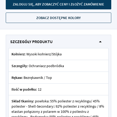
ZALOGUJ SIĘ, ABY ZOBACZYĆ CENY I ZŁOŻYĆ ZAMÓWIENIE
ZOBACZ DOSTĘPNE KOLORY
SZCZEGÓŁY PRODUKTU
Kołnierz:
Wysoki kołnierz/Stójka
Szczegóły:
Ochraniacz podbródka
Rękaw:
Bezrękawnik / Top
Ilość w pudełku:
12
Skład tkaniny:
powłoka: 55% poliester z recyklingu/ 45%
poliester - Shell-Secondary:: 92% poliester z recyklingu / 8%
elastan połączony z polarem w 100% z poliestru z
recyklingu - Podszewka: 55% poliester z recyklingu/ 45%