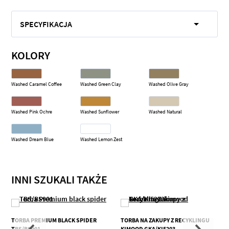
SPECYFIKACJA
KOLORY
Washed Caramel Coffee
Washed Green Clay
Washed Olive Gray
Washed Pink Ochre
Washed Sunflower
Washed Natural
Washed Dream Blue
Washed Lemon Zest
INNI SZUKALI TAKŻE
TORBA PREMIUM BLACK SPIDER
TORBA NA ZAKUPY Z RECYKLINGU
TBS/BS901
KIMOOD GKA/KI5203