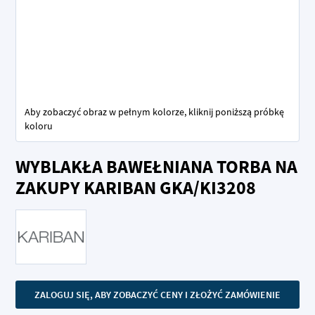
Aby zobaczyć obraz w pełnym kolorze, kliknij poniższą próbkę
koloru
Przejdź
WYBLAKŁA BAWEŁNIANA TORBA NA
na
początek
ZAKUPY KARIBAN GKA/KI3208
galerii
ZALOGUJ SIĘ, ABY ZOBACZYĆ CENY I ZŁOŻYĆ ZAMÓWIENIE