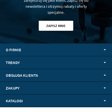
zarejestruj się jako klient, zapisz się do
newslettera i otrzymuj rabaty i oferty
specjalne.
ZAPISZ MNIE
O FIRMIE
TRENDY
OBSŁUGA KLIENTA
ZAKUPY
KATALOGI