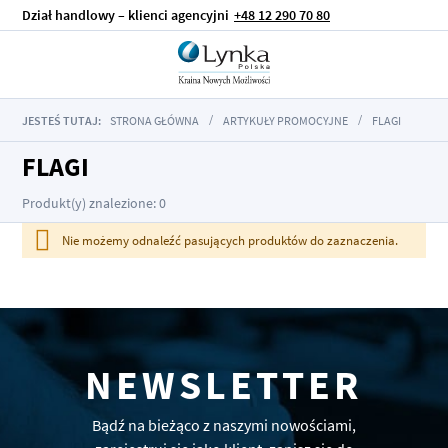
Dział handlowy – klienci agencyjni
+48 12 290 70 80
JESTEŚ TUTAJ:
STRONA GŁÓWNA
ARTYKUŁY PROMOCYJNE
FLAGI
FLAGI
Produkt(y) znalezione: 0
Nie możemy odnaleźć pasujących produktów do zaznaczenia.
NEWSLETTER
Bądź na bieżąco z naszymi nowościami,