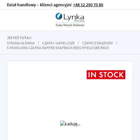
Dział handlowy – klienci agencyjni
+48 12 290 70 80
JESTEŚ TUTAJ:
STRONA GŁÓWNA
CZAPKI / KAPELUSZE
CZAPKI Z DASZKIEM
5-PANELOWA CZAPKA RAPPER SNAPBACK BEECHFIELD GBE/B610
Przejdź
na
koniec
galerii