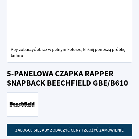
Aby zobaczyć obraz w pełnym kolorze, kliknij poniższą próbkę
koloru
Przejdź
5-PANELOWA CZAPKA RAPPER
na
początek
SNAPBACK BEECHFIELD GBE/B610
galerii
ZALOGUJ SIĘ, ABY ZOBACZYĆ CENY I ZŁOŻYĆ ZAMÓWIENIE