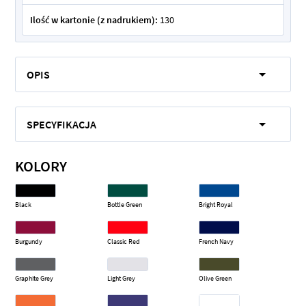
Ilość w kartonie (z nadrukiem):
130
OPIS
SPECYFIKACJA
KOLORY
Black
Bottle Green
Bright Royal
Burgundy
Classic Red
French Navy
Graphite Grey
Light Grey
Olive Green