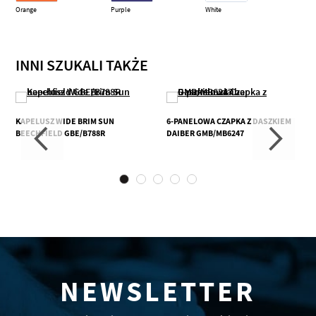
Orange
Purple
White
INNI SZUKALI TAKŻE
KAPELUSZ WIDE BRIM SUN
6-PANELOWA CZAPKA Z DASZKIEM
BEECHFIELD GBE/B788R
DAIBER GMB/MB6247
NEWSLETTER