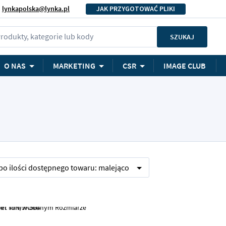
lynkapolska@lynka.pl
JAK PRZYGOTOWAĆ PLIKI
rodukty, kategorie lub kody
SZUKAJ
O NAS
MARKETING
CSR
IMAGE CLUB
 po
ilości dostępnego towaru:
malejąco