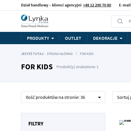
Dział handlowy – klienci agencyjni
+48 12 290 70 80
E-mail
P
PRODUKTY
OUTLET
DEKORACJE
JESTEŚ TUTAJ:
STRONA GŁÓWNA
FOR KIDS
FOR KIDS
Produkt(y) znalezione: 1
Ilość produktów na stronie:
36
Sortuj
FILTRY